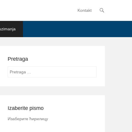
Kontakt
Primary Menu
Skip to content
uzimanja
Pretraga
Search
Izaberite pismo
Изаберите ћирилицу