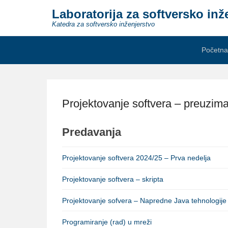
Laboratorija za softversko inž
Katedra za softversko inženjerstvo
Secondary Menu
Početna
Projektovanje softvera – preuzim
Predavanja
Projektovanje softvera 2024/25 – Prva nedelja
Projektovanje softvera – skripta
Projektovanje sofvera – Napredne Java tehnologije 
Programiranje (rad) u mreži