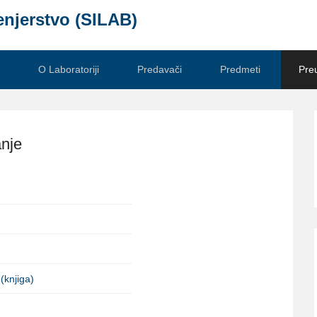
enjerstvo (SILAB)
O Laboratoriji
Predavači
Predmeti
Pre
anje
(knjiga)