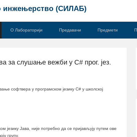
о инжењерство (СИЛАБ)
О Лабораторији
Предавачи
Предмети
П
а за слушање вежби у C# прог. јез.
вање софтвера у програмском језику C# у школској
ом језику Јава, није потребно да се пријављују путем ове
оју групу.