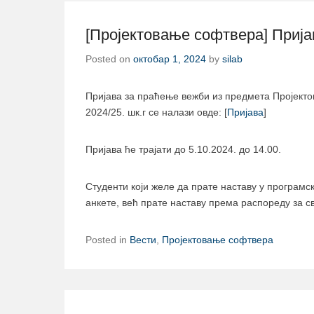
[Пројектовање софтвера] Пријав
Posted on
октобар 1, 2024
by
silab
Пријава за праћење вежби из предмета Пројекто
2024/25. шк.г се налази овде: [
Пријава
]
Пријава ће трајати до 5.10.2024. до 14.00.
Студенти који желе да прате наставу у програмск
анкете, већ прате наставу према распореду за св
Posted in
Вести
,
Пројектовање софтвера