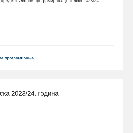
а предмет Основе програмирања (школска 2023/24.
ве програмирања
ка 2023/24. година