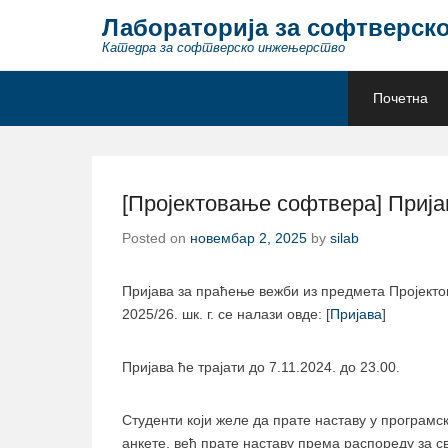
Лабораторија за софтверск
Катедра за софтверско инжењерство
Secondary Menu
Почетна
[Пројектовање софтвера] Пријав
Posted on
новембар 2, 2025
by
silab
Пријава за праћење вежби из предмета Пројекто
2025/26. шк. г. се налази овде: [
Пријава
]
Пријава ће трајати до 7.11.2024. до 23.00.
Студенти који желе да прате наставу у програмск
анкете, већ прате наставу према распореду за св