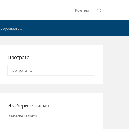
Контакт
Primary Menu
Skip to content
реузимања
Претрага
Search
Изаберите писмо
Izaberite latinicu