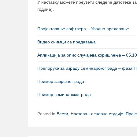
У наставку можете преузети следеће датотеке з
година).
Пројектовање софтвера – Уводно предавање
Видео снимци са предавања
Апликација за опис случајева коришћења – 05.10.
Препоруке за израду семинарског рада – фаза 
Пример завршног рада
Пример семинарског рада
Posted in
Вести
,
Настава - основне студије
,
Прој