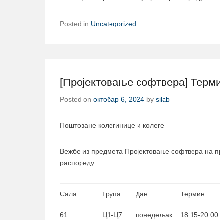
Posted in
Uncategorized
[Пројектовање софтвера] Терми
Posted on
октобар 6, 2024
by
silab
Поштоване колегинице и колеге,
Вежбе из предмета Пројектовање софтвера на п
распореду:
Сала
Група
Дан
Термин
61
Ц1-Ц7
понедељак
18:15-20:00