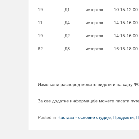
19
Д1
четвртак
10:15-12:00
11
Д4
четвртак
14:15-16:00
19
Д2
четвртак
14:15-16:00
62
Д3
четвртак
16:15-18:00
Измењени распоред можете видети и на сајту Ф
За све додатне информације можете писати путем 
Posted in
Настава - основне студије
,
Предмети
,
П