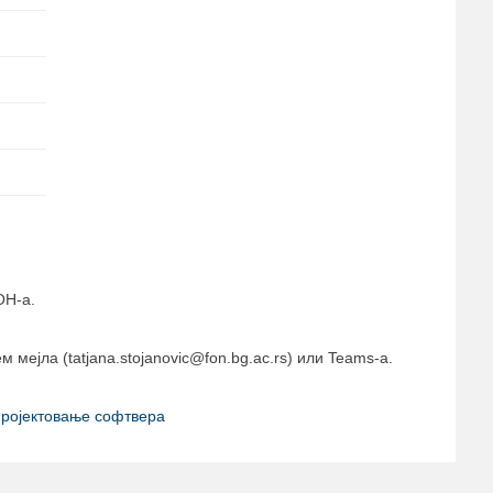
ОН-а.
мејла (tatjana.stojanovic@fon.bg.ac.rs) или Teams-a.
ројектовање софтвера