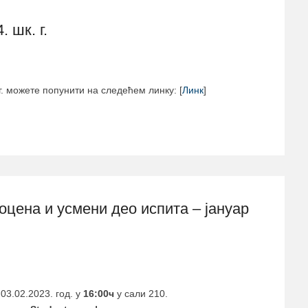
 шк. г.
г. можете попунити на следећем линку: [
Линк
]
оцена и усмени део испита – јануар
03.02.2023. год. у
16:00ч
у сали 210.