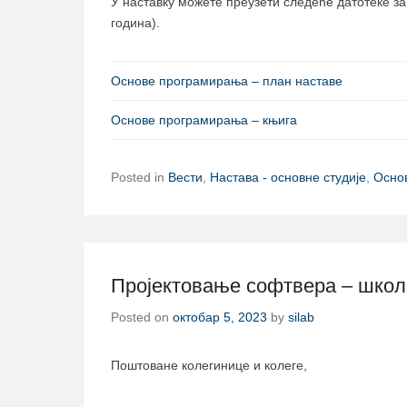
У наставку можете преузети следеће датотеке з
година).
Основе програмирања – план наставе
Основе програмирања – књига
Posted in
Вести
,
Настава - основне студије
,
Осно
Пројектовање софтвера – школс
Posted on
октобар 5, 2023
by
silab
Поштоване колегинице и колеге,