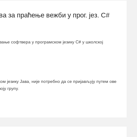
а за праћење вежби у прог. јез. C#
вање софтвера у програмском језику C# у школској
ом језику Јава, није потребно да се пријављују путем ове
оју групу.