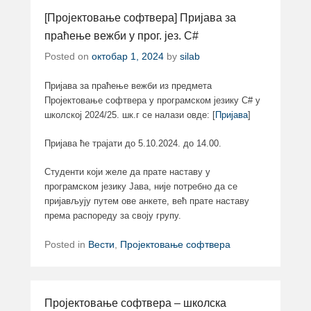
[Пројектовање софтвера] Пријава за
праћење вежби у прог. јез. C#
Posted on
октобар 1, 2024
by
silab
Пријава за праћење вежби из предмета
Пројектовање софтвера у програмском језику C# у
школској 2024/25. шк.г се налази овде: [
Пријава
]
Пријава ће трајати до 5.10.2024. до 14.00.
Студенти који желе да прате наставу у
програмском језику Јава, није потребно да се
пријављују путем ове анкете, већ прате наставу
према распореду за своју групу.
Posted in
Вести
,
Пројектовање софтвера
Пројектовање софтвера – школска