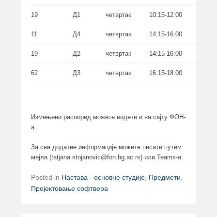
19
Д1
четвртак
10:15-12:00
11
Д4
четвртак
14:15-16:00
19
Д2
четвртак
14:15-16:00
62
Д3
четвртак
16:15-18:00
Измењени распоред можете видети и на сајту ФОН-
а.
За све додатне информације можете писати путем
мејла (tatjana.stojanovic@fon.bg.ac.rs) или Teams-a.
Posted in
Настава - основне студије
,
Предмети
,
Пројектовање софтвера