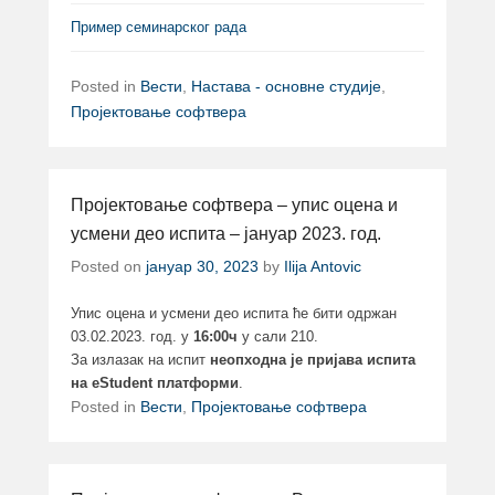
Пример семинарског рада
Posted in
Вести
,
Настава - основне студије
,
Пројектовање софтвера
Пројектовање софтвера – упис оцена и
усмени део испита – јануар 2023. год.
Posted on
јануар 30, 2023
by
Ilija Antovic
Упис оцена и усмени део испита ће бити одржан
03.02.2023. год. у
16:00ч
у сали 210.
За излазак на испит
неопходна је пријава испита
на eStudent платформи
.
Posted in
Вести
,
Пројектовање софтвера