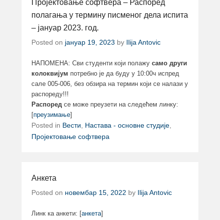
Пројектовање софтвера – Распоред
полагања у термину писменог дела испита
– јануар 2023. год.
Posted on
јануар 19, 2023
by
Ilija Antovic
НАПОМЕНА: Сви студенти који полажу
само други
колоквијум
потребно је да буду у 10:00ч испред
сале 005-006, без обзира на термин који се налази у
распореду!!!
Распоред
се може преузети на следећем линку:
[
преузимање
]
Posted in
Вести
,
Настава - основне студије
,
Пројектовање софтвера
Анкета
Posted on
новембар 15, 2022
by
Ilija Antovic
Линк ка анкети: [
анкета
]