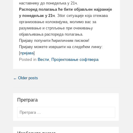
наставнику до понедељка у 21ч.
Распоред полагања ће бити објављен најраније
у понедељак у 21ч
. Због ситуације која отежава
организовање колоквијума, молимо вас за
разумевање и стрпљење при очекивању
објављивања распореда полагања.
Пријаву попунити ћириличним писмом!
Пријаву можете извршити на следећем линку:
[
пријава
]
Posted in
Вести
,
Пројектовање софтвера
Post navigation
←
Older posts
Претрага
Search