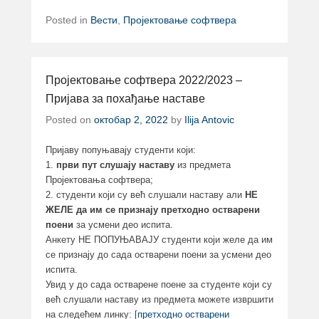
Posted in
Вести
,
Пројектовање софтвера
Пројектовање софтвера 2022/2023 –
Пријава за похађање наставе
Posted on
октобар 2, 2022
by
Ilija Antovic
Пријаву попуњавају студенти који:
1.
први пут слушају наставу
из предмета
Пројектовања софтвера;
2. студенти који су већ слушали наставу али
НЕ
ЖЕЛЕ
да им се признају претходно остварени
поени
за усмени део испита.
Анкету НЕ ПОПУЊАВАЈУ студенти који желе да им
се признају до сада остварени поени за усмени део
испита.
Увид у до сада остварене поене за студенте који су
већ слушали наставу из предмета можете извршити
на следећем линку: [
претходно остварени