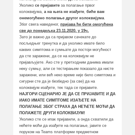
Уколико
се пријавите
за полагање првог
колоквијума,
а на њега не изађете
,
биће вам
онемогућено полагање другог колоквијума
.
Због свега наведеног,
пријава ће бити омогућена
све до понедељка 23.11.2020. у 19ч.
Зато је важно да са пријавом сачекате до
посљедњег тренутка и да уколико имате било
каквих симптома и сумњате да постоји могућност
да сте заражени, да се на колоквијум не
пријављујете. Ако сте у претходним данима имали
неку сумњу, али се тестирањем показало да нисте
заражени, или већ неко време није било симптома и
сигурни сте да је безбедно (за све) да на
колоквијум изађете, тек тада се пријавите.
НАЈГОРИ СЦЕНАРИО ЈЕ ДА СЕ ПРИЈАВИТЕ И ДА
ИАКО ИМАТЕ СИМПТОМЕ ИЗАЂЕТЕ НА
ПОЛАГАЊЕ ЗБОГ СТРАХА ДА НЕЋЕТЕ МОЋИ ДА
ПОЛАЖЕТЕ ДРУГИ КОЛОКВИЈУМ!
Уколико сте се ипак пријавили, а онда схватили да
нећете моћи да изађете на полагање, јавите се
поруком на Teams платформи предметном