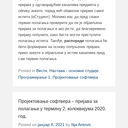
пријава у одговарајућим каналима предмета у
облику анкете, поред већ обавезне пријаве самог
испита (еСтудент). Молимо вас да пред сваки
термин полагања проверите да ли је објављена
пријава за полагање и ако јесте, да благовремено
пријаву попуните, како бисте могли приступити
полагању испита. Такође,
распореди
полагања ће
бити формирани на основу попуњених пријава
преко анкете и објављени у истим каналима пред
сам термин полагања.
Posted in
Вести
,
Настава - основне студије
,
Програмирање 1
,
Пројектовање софтвера
Пројектовање софтвера – пријава за
полагање у термину 2. колоквијума 2020.
год.
Posted on
јануар 8, 2021
by
Ilija Antovic