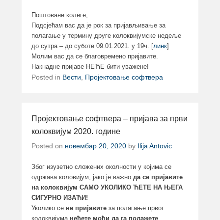
Поштоване колеге,
Подсјећам вас да је рок за пријављивање за
полагање у термину друге колоквијумске недеље
до сутра – до суботе 09.01.2021. у 19ч. [
линк
]
Молим вас да се благовремено пријавите.
Накнадне пријаве НЕЋЕ бити уважене!
Posted in
Вести
,
Пројектовање софтвера
Пројектовање софтвера – пријава за први
колоквијум 2020. године
Posted on
новембар 20, 2020
by
Ilija Antovic
Због изузетно сложених околности у којима се
одржава коловијум, јако је важно
да се пријавите
на колоквијум САМО УКОЛИКО ЋЕТЕ НА ЊЕГА
СИГУРНО ИЗАЋИ!
Уколико се
не пријавите
за полагање првог
колоквијума
нећете моћи да га полажете
.