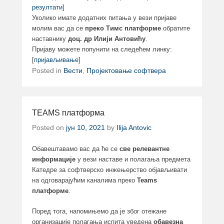
резултати
]
Уколико имате додатних питања у вези пријаве
молим вас да се
преко Тимс платформе
обратите
наставнику
доц. др Илији Антовићу
.
Пријаву можете попунити на следећем линку:
[
пријављивање
]
Posted in
Вести
,
Пројектовање софтвера
TEAMS платформа
Posted on
јун 10, 2021
by
Ilija Antovic
Обавештавамо вас да ће се
све релевантне
информације
у вези наставе и полагања предмета
Катедре за софтверско инжењерство објављивати
на одговарајућим каналима преко
Teams
платформе
.
Поред тога, напомињемо да је због отежане
организације полагања испита уведена
обавезна