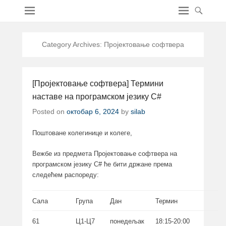
Category Archives:
Пројектовање софтвера
[Пројектовање софтвера] Термини
наставе на програмском језику C#
Posted on
октобар 6, 2024
by
silab
Поштоване колегинице и колеге,
Вежбе из предмета Пројектовање софтвера на
програмском језику C# ће бити држане према
следећем распореду:
Сала
Група
Дан
Термин
61
Ц1-Ц7
понедељак
18:15-20:00