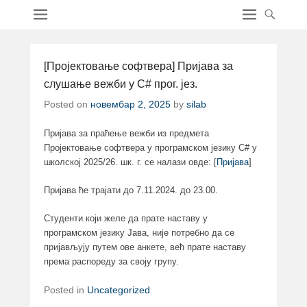
[Пројектовање софтвера] Пријава за
слушање вежби у C# прог. јез.
Posted on
новембар 2, 2025
by
silab
Пријава за праћење вежби из предмета
Пројектовање софтвера у програмском језику C# у
школској 2025/26. шк. г. се налази овде: [
Пријава
]
Пријава ће трајати до 7.11.2024. до 23.00.
Студенти који желе да прате наставу у
програмском језику Јава, није потребно да се
пријављују путем ове анкете, већ прате наставу
према распореду за своју групу.
Posted in
Uncategorized