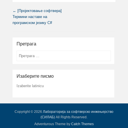
Post navigation
←
[Пројектовање софтвера]
Термини наставе на
програмском језику C#
Претрага
Search
Изаберите писмо
Izaberite latinicu
Copyright © 2026
Лабораторија за софтверско инжењерство
(СИЛАБ)
All Rights Reserved.
Adventurous Theme by
Catch Themes