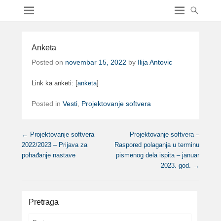
Anketa
Posted on
novembar 15, 2022
by
Ilija Antovic
Link ka anketi: [
anketa
]
Posted in
Vesti
,
Projektovanje softvera
Post navigation
←
Projektovanje softvera
Projektovanje softvera –
2022/2023 – Prijava za
Raspored polaganja u terminu
pohađanje nastave
pismenog dela ispita – januar
2023. god.
→
Pretraga
Search