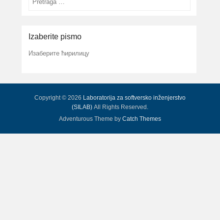
Izaberite pismo
Изаберите ћирилицу
Copyright © 2026
Laboratorija za softversko inženjerstvo
(SILAB)
All Rights Reserved.
Adventurous Theme by
Catch Themes