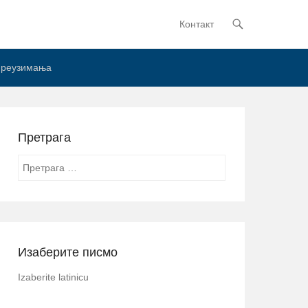
Контакт
Primary Menu
Skip to content
реузимања
Претрага
Search
Изаберите писмо
Izaberite latinicu