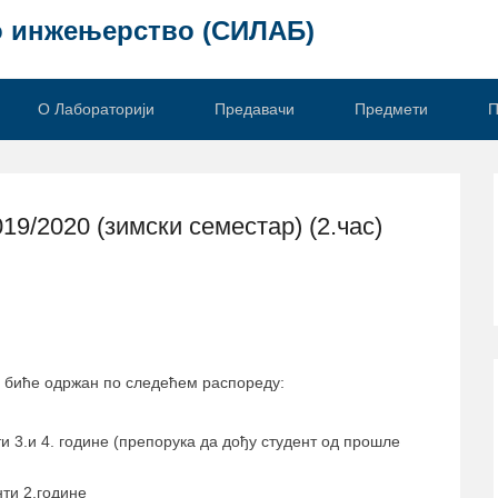
о инжењерство (СИЛАБ)
О Лабораторији
Предавачи
Предмети
П
19/2020 (зимски семестар) (2.час)
биће одржан по следећем распореду:
и 3.и 4. године (препорука да дођу студент од прошле
ти 2.године