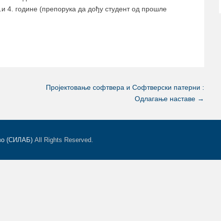
.и 4. године (препорука да дођу студент од прошле
Пројектовање софтвера и Софтверски патерни :
Одлагање наставе
→
во (СИЛАБ)
All Rights Reserved.