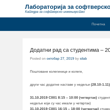
Лабораторија за софтверск
Катедра за софтверско инжењерство
Secondary Menu
Почетна
Додатни рад са студентима – 20
Posted on
октобар 27, 2019
by
silab
Поштоване колегинице и колеге,
други час додатне наставе у недељи
(28.10-1.11)
31.10.2019 C001 8:15 – 10:00 (четвртак)
студент
недеље који су час имали у четвртак)
31.10.2019 C001 16:15 – 18:00 (четвртак)
студен